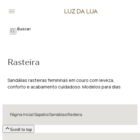
Rasteira
Sandálias rasteiras femininas em couro com leveza,
conforto e acabamento cuidadoso. Modelos para dias
quentes, viagens e composições descomplicadas.
Página Inicial
/
Sapatos
/
Sandálias
/
Rasteira
Scroll to top