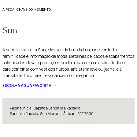
a peça-chave do momento
Sun
A sandália rasteira Sun, clássica da Luz da Lua, une conforto,
feminilidade e informação de moda. Detalhes delicados e acabamentos
sofisticados elevam produções do dia a dia com naturalidade. Ideal
para combinar com vestidos fluidos, alfaiataria leve ou jeans, ela
transita entre diferentes ocasiões com elegância.
ESCOLHA A SUA FAVORITA
Página Inicial
/
Sapatos
/
Sandálias
/
Rasteira
/
Sandália Rasteira Sun Atacama Âmbar - 52217800