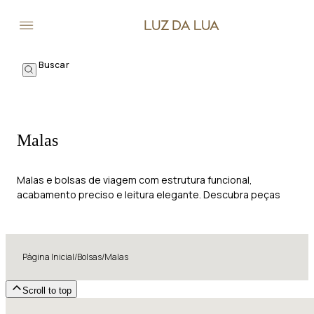
Malas
Malas e bolsas de viagem com estrutura funcional,
acabamento preciso e leitura elegante. Descubra peças
para deslocamentos curtos e viagens maiores.
Página Inicial
/
Bolsas
/
Malas
Scroll to top