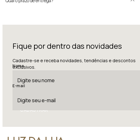
Qual o prazo de entrega?
Fique por dentro das novidades
Cadastre-se e receba novidades, tendências e descontos
Nome
exclusivos.
E-mail
CADASTRAR