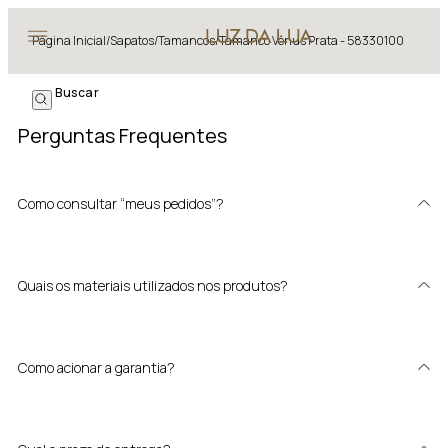
Página Inicial
/
Sapatos
/
Tamancos
/
Tamanco Vênus Prata - 58330100
Perguntas Frequentes
Como consultar “meus pedidos”?
Quais os materiais utilizados nos produtos?
Como acionar a garantia?