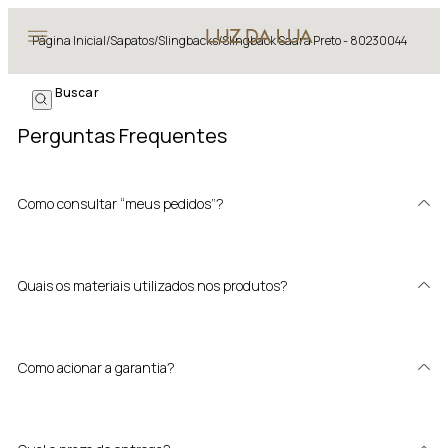
Página Inicial
/
Sapatos
/
Slingbacks
/
Slingback Saara Preto - 80230044
Perguntas Frequentes
Como consultar “meus pedidos”?
Quais os materiais utilizados nos produtos?
Como acionar a garantia?