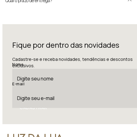
Qual o prazo de entrega?
Fique por dentro das novidades
Cadastre-se e receba novidades, tendências e descontos
Nome
exclusivos.
E-mail
CADASTRAR