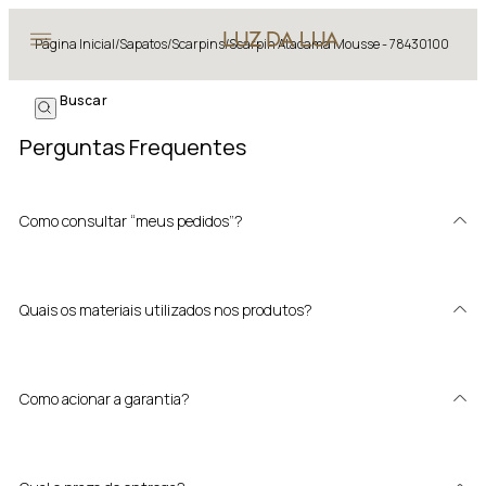
Página Inicial
/
Sapatos
/
Scarpins
/
Scarpin Atacama Mousse - 78430100
Perguntas Frequentes
Como consultar “meus pedidos”?
Quais os materiais utilizados nos produtos?
Como acionar a garantia?