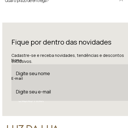
Qual o prazo de entrega?
Fique por dentro das novidades
Cadastre-se e receba novidades, tendências e descontos
Nome
exclusivos.
E-mail
CADASTRAR