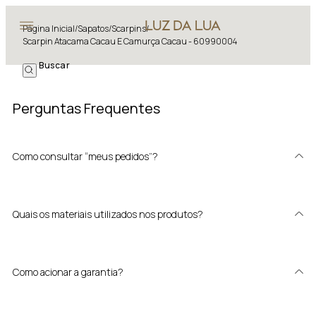
Página Inicial
/
Sapatos
/
Scarpins
/
Scarpin Atacama Cacau E Camurça Cacau - 60990004
Perguntas Frequentes
Como consultar “meus pedidos”?
Quais os materiais utilizados nos produtos?
Como acionar a garantia?