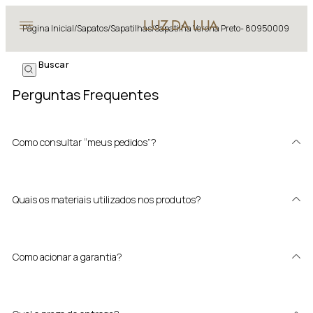
Página Inicial
/
Sapatos
/
Sapatilhas
/
Sapatilha Verona Preto- 80950009
Perguntas Frequentes
Como consultar “meus pedidos”?
Quais os materiais utilizados nos produtos?
Como acionar a garantia?