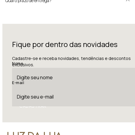
Qual o prazo de entrega?
Fique por dentro das novidades
Cadastre-se e receba novidades, tendências e descontos
Nome
exclusivos.
E-mail
CADASTRAR