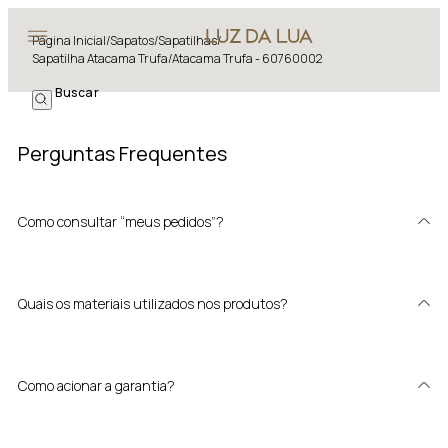
Página Inicial
/
Sapatos
/
Sapatilhas
/
Sapatilha Atacama Trufa/atacama Trufa - 60760002
Perguntas Frequentes
Como consultar “meus pedidos”?
Quais os materiais utilizados nos produtos?
Como acionar a garantia?