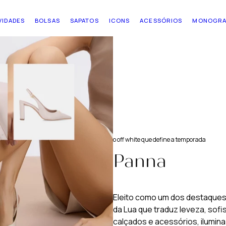
VIDADES
BOLSAS
SAPATOS
ICONS
ACESSÓRIOS
MONOGR
o off white que define a temporada
Panna
Eleito como um dos destaques 
da Lua que traduz leveza, sofi
calçados e acessórios, ilumina