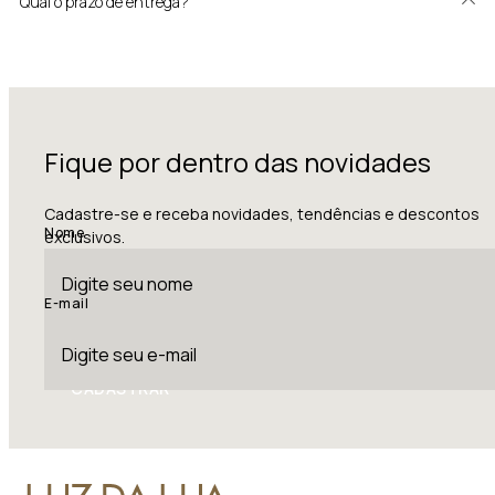
Qual o prazo de entrega?
Fique por dentro das novidades
Cadastre-se e receba novidades, tendências e descontos
Nome
exclusivos.
E-mail
CADASTRAR