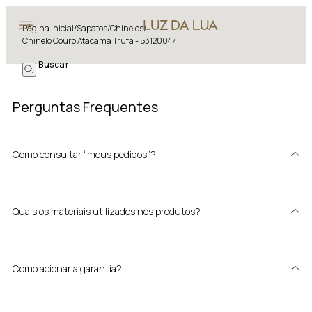
Página Inicial
/
Sapatos
/
Chinelos
/
Chinelo Couro Atacama Trufa - 53120047
Perguntas Frequentes
Como consultar “meus pedidos”?
Quais os materiais utilizados nos produtos?
Como acionar a garantia?