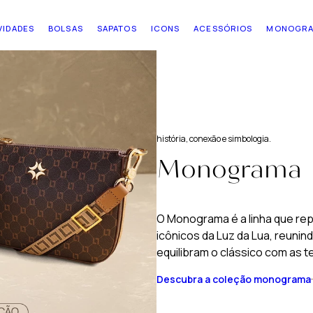
VIDADES
BOLSAS
SAPATOS
ICONS
ACESSÓRIOS
MONOGR
história, conexão e simbologia.
Monograma
O Monograma é a linha que rep
icônicos da Luz da Lua, reunin
equilibram o clássico com as t
Descubra a coleção monograma