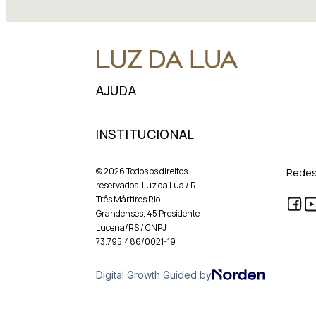
AJUDA
INSTITUCIONAL
© 2026 Todos os direitos
Redes
reservados. Luz da Lua / R.
Três Mártires Rio-
Grandenses, 45 Presidente
Lucena/RS / CNPJ
73.795.486/0021-19
Digital Growth Guided by