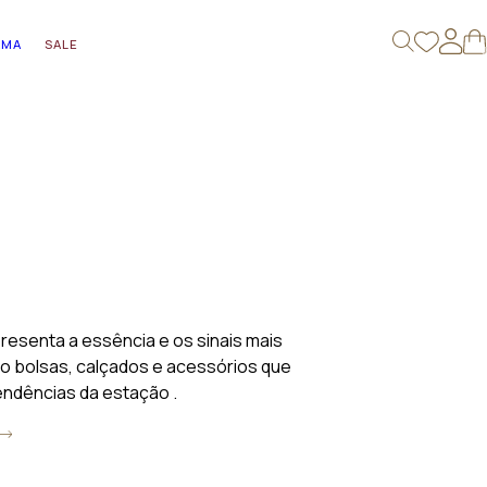
AMA
SALE
0
resenta a essência e os sinais mais
do bolsas, calçados e acessórios que
endências da estação .