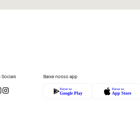
 Sociais
Baixe nosso app
Baixar na
Baixar na
Google Play
App Store