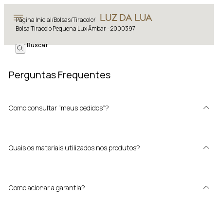
Página Inicial
/
Bolsas
/
Tiracolo
/
Bolsa Tiracolo Pequena Lux Âmbar - 2000397
Perguntas Frequentes
Como consultar “meus pedidos”?
Quais os materiais utilizados nos produtos?
Como acionar a garantia?