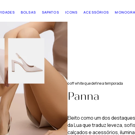
VIDADES
BOLSAS
SAPATOS
ICONS
ACESSÓRIOS
MONOGR
o off white que define a temporada
Panna
Eleito como um dos destaques 
da Lua que traduz leveza, sofi
calçados e acessórios, ilumina