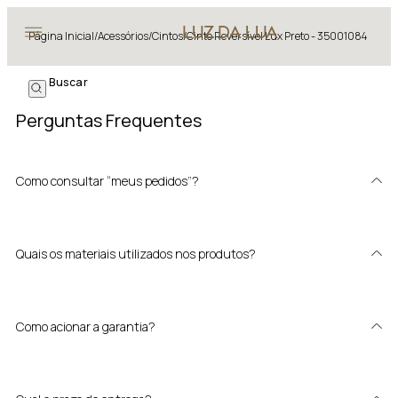
Página Inicial
/
Acessórios
/
Cintos
/
Cinto Reversível Lux Preto - 35001084
Perguntas Frequentes
Como consultar “meus pedidos”?
Quais os materiais utilizados nos produtos?
Como acionar a garantia?