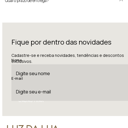
Qual o prazo de entrega?
Fique por dentro das novidades
Cadastre-se e receba novidades, tendências e descontos
Nome
exclusivos.
E-mail
CADASTRAR